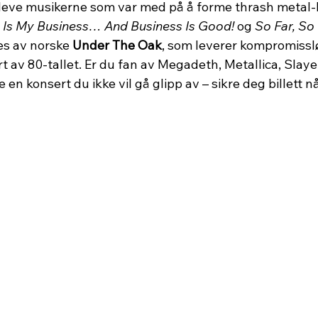
ppleve musikerne som var med på å forme thrash metal-
g Is My Business… And Business Is Good!
 og 
So Far, S
es av norske 
Under The Oak
, som leverer kompromissl
t av 80-tallet. Er du fan av Megadeth, Metallica, Slay
e en konsert du ikke vil gå glipp av – sikre deg billett nå