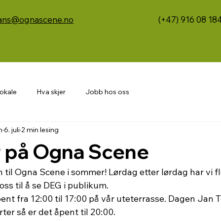
(+47) 916 08 18
ans@ognascene.no
lokale
Hva skjer
Jobb hos oss
n
6. juli
2 min lesing
på Ogna Scene
til Ogna Scene i sommer! Lørdag etter lørdag har vi flo
oss til å se DEG i publikum.
nt fra 12:00 til 17:00 på vår uteterrasse. Dagen Jan T
ter så er det åpent til 20:00.