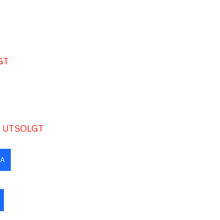
GT
 - UTSOLGT
RA