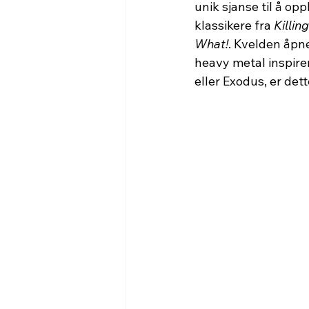
unik sjanse til å o
klassikere fra 
Killin
What!
. Kvelden åpn
heavy metal inspirer
eller Exodus, er dett