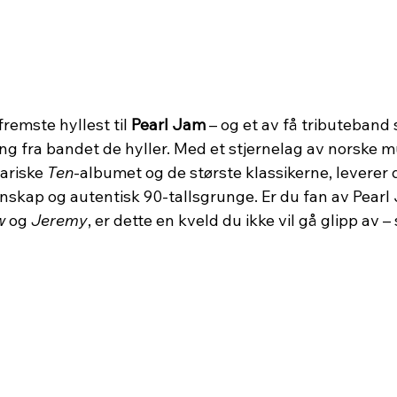
fremste hyllest til 
Pearl Jam
 – og et av få tributeband 
g fra bandet de hyller. Med et stjernelag av norske mu
ariske 
Ten
-albumet og de største klassikerne, leverer 
enskap og autentisk 90-tallsgrunge. Er du fan av Pearl 
w
 og 
Jeremy
, er dette en kveld du ikke vil gå glipp av –