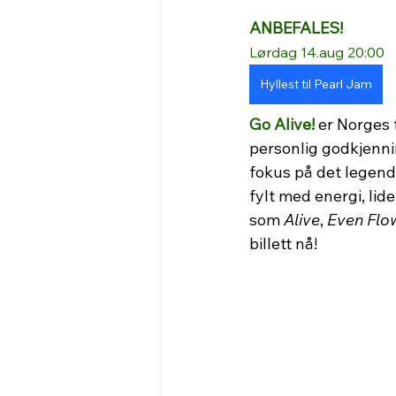
ANBEFALES!
Lørdag 14.aug 20:00
Hyllest til Pearl Jam
Go Alive!
 er Norges 
personlig godkjennin
fokus på det legend
fylt med energi, lid
som 
Alive
, 
Even Flo
billett nå!