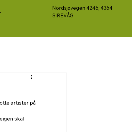
Nordsjøvegen 4246, 4364
4
SIREVÅG
tte artister på 
eigen skal 