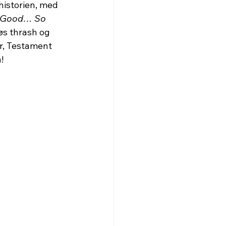
historien, med 
o Good… So 
øs thrash og 
er, Testament 
!