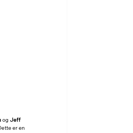
n
 og 
Jeff 
ette er en 