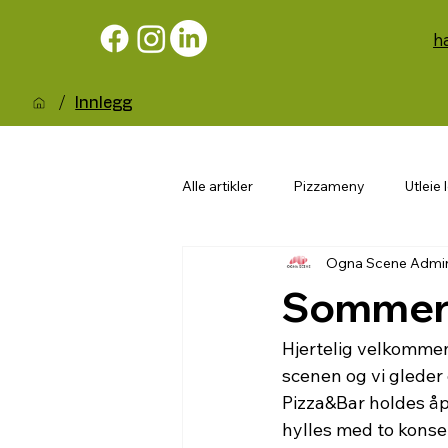
h
/
Innlegg
Alle artikler
Pizzameny
Utleie 
Ogna Scene Admi
Sommer 
Hjertelig velkommen 
scenen og vi gleder 
Pizza&Bar holdes åpe
hylles med to konser